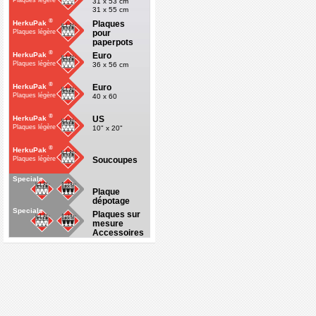
Plaques légère
31 x 53 cm
31 x 55 cm
®
Plaques
HerkuPak
pour
Plaques légère
paperpots
®
Euro
HerkuPak
Plaques légère
36 x 56 cm
®
Euro
HerkuPak
Plaques légère
40 x 60
®
US
HerkuPak
Plaques légère
10" x 20"
®
HerkuPak
Soucoupes
Plaques légère
Specials
Plaque
dépotage
Specials
Plaques sur
mesure
Accessoires