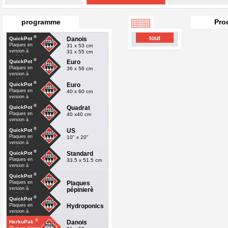
programme
Pro
®
tout
Danois
QuickPot
Plaques en
31 x 53 cm
version à
31 x 55 cm
multiple
®
Euro
QuickPot
Plaques en
36 x 56 cm
version à
multiple
®
Euro
QuickPot
Plaques en
40 x 60 cm
version à
multiple
®
Quadrat
QuickPot
Plaques en
40 x40 cm
version à
multiple
®
US
QuickPot
Plaques en
10" x 20"
version à
multiple
®
Standard
QuickPot
Plaques en
33.5 x 51.5 cm
version à
multiple
®
QuickPot
Plaques
Plaques en
version à
pépinierè
multiple
®
QuickPot
Hydroponics
Plaques en
version à
multiple
®
Danois
HerkuPak