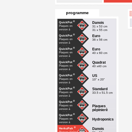
programme
®
Danois
QuickPot
Plaques en
31 x 53 cm
version à
31 x 55 cm
multiple
®
Euro
QuickPot
Plaques en
36 x 56 cm
version à
multiple
®
Euro
QuickPot
Plaques en
40 x 60 cm
version à
multiple
®
Quadrat
QuickPot
Plaques en
40 x40 cm
version à
multiple
®
US
QuickPot
Plaques en
10" x 20"
version à
multiple
®
Standard
QuickPot
Plaques en
33.5 x 51.5 cm
version à
multiple
®
QuickPot
Plaques
Plaques en
version à
pépinierè
multiple
®
QuickPot
Hydroponics
Plaques en
version à
multiple
®
Danois
HerkuPak