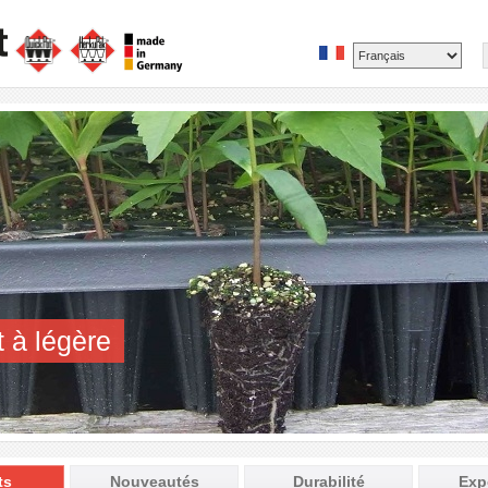
t à légère
ts
Nouveautés
Durabilité
Exp