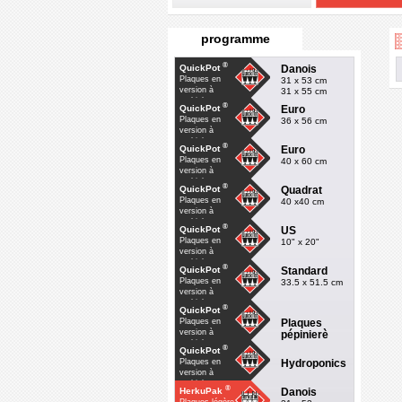
programme
®
Danois
QuickPot
Plaques en
31 x 53 cm
version à
31 x 55 cm
multiple
®
Euro
QuickPot
Plaques en
36 x 56 cm
version à
multiple
®
Euro
QuickPot
Plaques en
40 x 60 cm
version à
multiple
®
Quadrat
QuickPot
Plaques en
40 x40 cm
version à
multiple
®
US
QuickPot
Plaques en
10" x 20"
version à
multiple
®
Standard
QuickPot
Plaques en
33.5 x 51.5 cm
version à
multiple
®
QuickPot
Plaques
Plaques en
version à
pépinierè
multiple
®
QuickPot
Hydroponics
Plaques en
version à
multiple
®
Danois
HerkuPak