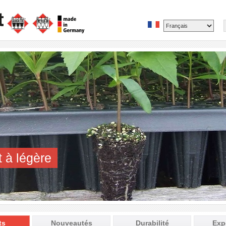
t à légère
ts
Nouveautés
Durabilité
Exp