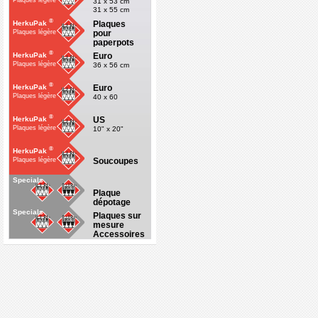
Plaques légère
31 x 53 cm
31 x 55 cm
®
Plaques
HerkuPak
pour
Plaques légère
paperpots
®
Euro
HerkuPak
Plaques légère
36 x 56 cm
®
Euro
HerkuPak
Plaques légère
40 x 60
®
US
HerkuPak
Plaques légère
10" x 20"
®
HerkuPak
Soucoupes
Plaques légère
Specials
Plaque
dépotage
Specials
Plaques sur
mesure
Accessoires