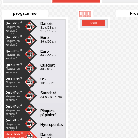
programme
Pro
®
tout
Danois
QuickPot
Plaques en
31 x 53 cm
version à
31 x 55 cm
multiple
®
Euro
QuickPot
Plaques en
36 x 56 cm
version à
multiple
®
Euro
QuickPot
Plaques en
40 x 60 cm
version à
multiple
®
Quadrat
QuickPot
Plaques en
40 x40 cm
version à
multiple
®
US
QuickPot
Plaques en
10" x 20"
version à
multiple
®
Standard
QuickPot
Plaques en
33.5 x 51.5 cm
version à
multiple
®
QuickPot
Plaques
Plaques en
version à
pépinierè
multiple
®
QuickPot
Hydroponics
Plaques en
version à
multiple
®
Danois
HerkuPak