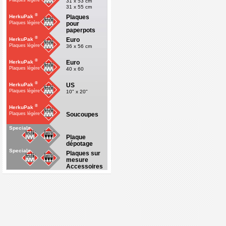
Plaques légère
31 x 53 cm
31 x 55 cm
®
Plaques
HerkuPak
pour
Plaques légère
paperpots
®
Euro
HerkuPak
Plaques légère
36 x 56 cm
®
Euro
HerkuPak
Plaques légère
40 x 60
®
US
HerkuPak
Plaques légère
10" x 20"
®
HerkuPak
Soucoupes
Plaques légère
Specials
Plaque
dépotage
Specials
Plaques sur
mesure
Accessoires