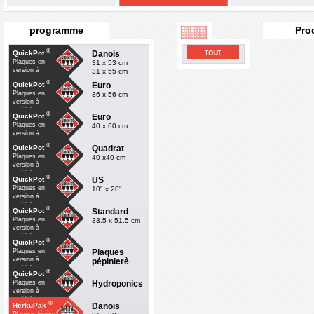
programme
Pro
®
tout
Danois
QuickPot
Plaques en
31 x 53 cm
version à
31 x 55 cm
multiple
®
Euro
QuickPot
Plaques en
36 x 56 cm
version à
multiple
®
Euro
QuickPot
Plaques en
40 x 60 cm
version à
multiple
®
Quadrat
QuickPot
Plaques en
40 x40 cm
version à
multiple
®
US
QuickPot
Plaques en
10" x 20"
version à
multiple
®
Standard
QuickPot
Plaques en
33.5 x 51.5 cm
version à
multiple
®
QuickPot
Plaques
Plaques en
version à
pépinierè
multiple
®
QuickPot
Hydroponics
Plaques en
version à
multiple
®
Danois
HerkuPak