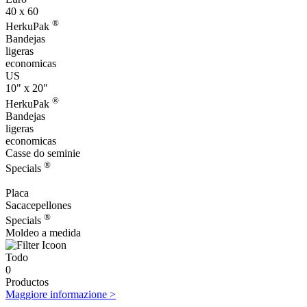
40 x 60
®
HerkuPak
Bandejas
ligeras
economicas
US
10" x 20"
®
HerkuPak
Bandejas
ligeras
economicas
Casse do seminie
®
Specials
Placa
Sacacepellones
®
Specials
Moldeo a medida
Todo
0
Productos
Maggiore informazione >