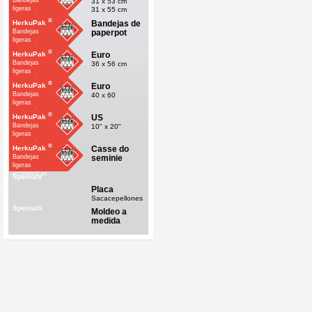
Bandejas
31 x 53 cm
ligeras
31 x 55 cm
economicas
®
Bandejas de
HerkuPak
paperpot
Bandejas
ligeras
economicas
®
Euro
HerkuPak
Bandejas
36 x 56 cm
ligeras
economicas
®
Euro
HerkuPak
Bandejas
40 x 60
ligeras
economicas
®
US
HerkuPak
Bandejas
10" x 20"
ligeras
economicas
®
Casse do
HerkuPak
seminie
Bandejas
ligeras
economicas
Specials
Placa
Sacacepellones
Specials
Moldeo a
medida