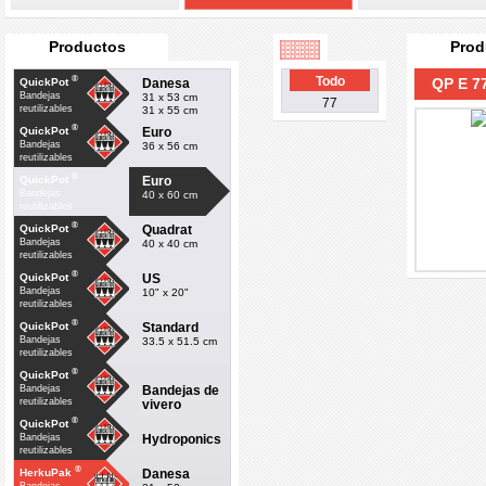
Productos
Prod
®
Todo
QP E 77
Danesa
QuickPot
Bandejas
31 x 53 cm
77
reutilizables
31 x 55 cm
®
Euro
QuickPot
Bandejas
36 x 56 cm
reutilizables
®
Euro
QuickPot
Bandejas
40 x 60 cm
reutilizables
®
Quadrat
QuickPot
Bandejas
40 x 40 cm
reutilizables
®
US
QuickPot
Bandejas
10" x 20"
reutilizables
®
Standard
QuickPot
Bandejas
33.5 x 51.5 cm
reutilizables
®
QuickPot
Bandejas de
Bandejas
reutilizables
vivero
®
QuickPot
Hydroponics
Bandejas
reutilizables
®
Danesa
HerkuPak