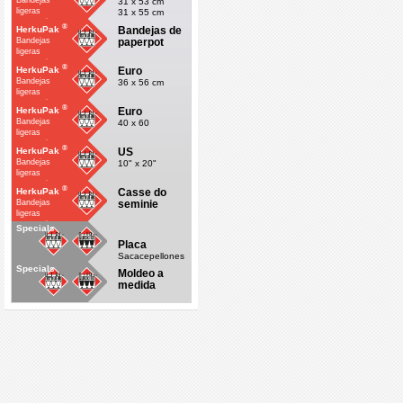
Bandejas
31 x 53 cm
ligeras
31 x 55 cm
economicas
®
Bandejas de
HerkuPak
paperpot
Bandejas
ligeras
economicas
®
Euro
HerkuPak
Bandejas
36 x 56 cm
ligeras
economicas
®
Euro
HerkuPak
Bandejas
40 x 60
ligeras
economicas
®
US
HerkuPak
Bandejas
10" x 20"
ligeras
economicas
®
Casse do
HerkuPak
seminie
Bandejas
ligeras
economicas
Specials
Placa
Sacacepellones
Specials
Moldeo a
medida