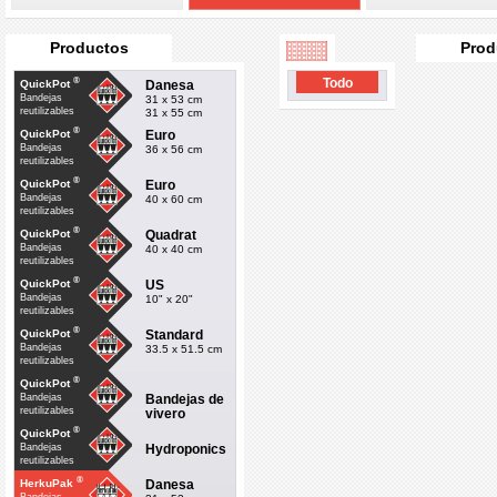
Productos
Prod
®
Todo
Danesa
QuickPot
Bandejas
31 x 53 cm
reutilizables
31 x 55 cm
®
Euro
QuickPot
Bandejas
36 x 56 cm
reutilizables
®
Euro
QuickPot
Bandejas
40 x 60 cm
reutilizables
®
Quadrat
QuickPot
Bandejas
40 x 40 cm
reutilizables
®
US
QuickPot
Bandejas
10" x 20"
reutilizables
®
Standard
QuickPot
Bandejas
33.5 x 51.5 cm
reutilizables
®
QuickPot
Bandejas de
Bandejas
reutilizables
vivero
®
QuickPot
Hydroponics
Bandejas
reutilizables
®
Danesa
HerkuPak