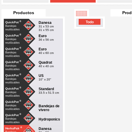
Productos
Prod
®
Todo
Danesa
QuickPot
Bandejas
31 x 53 cm
reutilizables
31 x 55 cm
®
Euro
QuickPot
Bandejas
36 x 56 cm
reutilizables
®
Euro
QuickPot
Bandejas
40 x 60 cm
reutilizables
®
Quadrat
QuickPot
Bandejas
40 x 40 cm
reutilizables
®
US
QuickPot
Bandejas
10" x 20"
reutilizables
®
Standard
QuickPot
Bandejas
33.5 x 51.5 cm
reutilizables
®
QuickPot
Bandejas de
Bandejas
reutilizables
vivero
®
QuickPot
Hydroponics
Bandejas
reutilizables
®
Danesa
HerkuPak