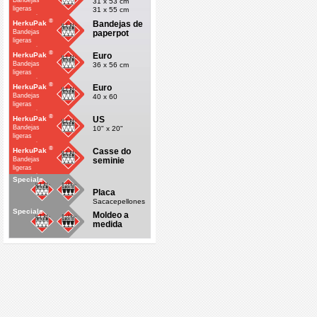
Bandejas
31 x 53 cm
ligeras
31 x 55 cm
economicas
®
Bandejas de
HerkuPak
paperpot
Bandejas
ligeras
economicas
®
Euro
HerkuPak
Bandejas
36 x 56 cm
ligeras
economicas
®
Euro
HerkuPak
Bandejas
40 x 60
ligeras
economicas
®
US
HerkuPak
Bandejas
10" x 20"
ligeras
economicas
®
Casse do
HerkuPak
seminie
Bandejas
ligeras
economicas
Specials
Placa
Sacacepellones
Specials
Moldeo a
medida